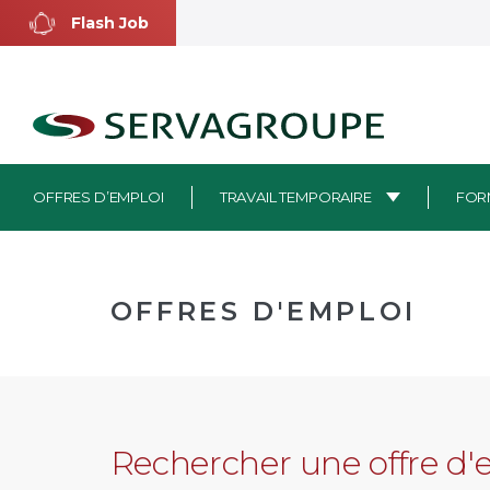
Aller
Flash Job
au
contenu
OFFRES D’EMPLOI
TRAVAIL TEMPORAIRE
FOR
OFFRES D'EMPLOI
Rechercher une offre d'