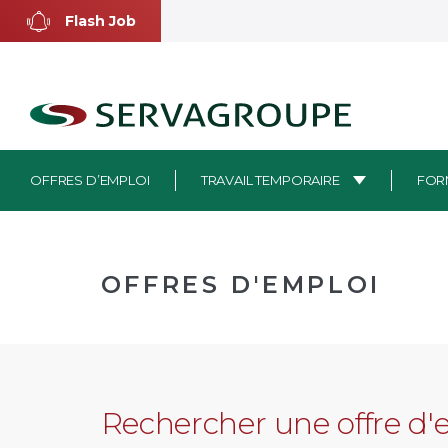
Aller
Flash Job
au
contenu
OFFRES D’EMPLOI
TRAVAIL TEMPORAIRE
FOR
OFFRES D'EMPLOI
Rechercher une offre d'