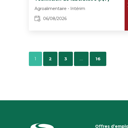
Agroalimentaire - Intérim
06/08/2026
1
2
3
…
16
Offres d’emplo