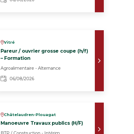
Vitré
v
Pareur / ouvrier grosse coupe (h/f)
– Formation
Agroalimentaire - Alternance
06/08/2026
Châtelaudren-Plouagat
v
Manoeuvre Travaux publics (H/F)
BTP / Construction - Intérim