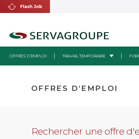
Aller
Flash Job
au
contenu
OFFRES D’EMPLOI
TRAVAIL TEMPORAIRE
FOR
OFFRES D'EMPLOI
Rechercher une offre d'