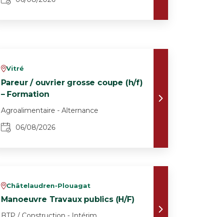
Vitré
v
Pareur / ouvrier grosse coupe (h/f)
– Formation
Agroalimentaire - Alternance
06/08/2026
Châtelaudren-Plouagat
v
Manoeuvre Travaux publics (H/F)
BTP / Construction - Intérim