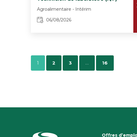
Agroalimentaire - Intérim
06/08/2026
1
2
3
…
16
Offres d’emplo