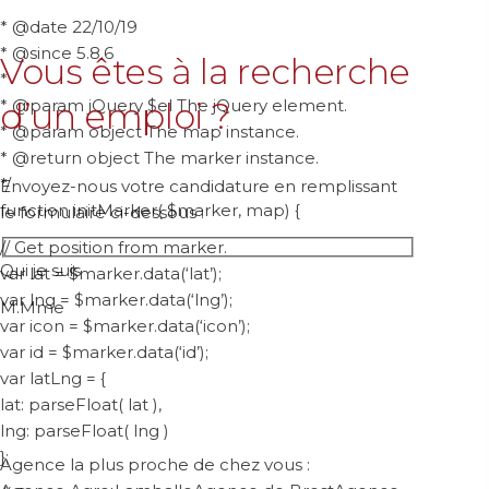
*
Voir l’agence
* @date 22/10/19
* @since 5.8.6
Vous êtes à la recherche
*
* @param jQuery $el The jQuery element.
d’un emploi ?
* @param object The map instance.
Agence de
Agence de
* @return object The marker instance.
Lannion
Laval
*/
Envoyez-nous votre candidature en remplissant
v
v
function initMarker( $marker, map) {
le formulaire ci-dessous :
11, A
210, rue de
boulevard
Paris
// Get position from marker.
Louis Guilloux
53000 Laval
Qui je suis
var lat = $marker.data(‘lat’);
22300
s
var lng = $marker.data(‘lng’);
M.
Mme
Lannion
02 43 59 07
var icon = $marker.data(‘icon’);
17
s
var id = $marker.data(‘id’);
02 96 04 07
Voir l’agence
var latLng = {
03
lat: parseFloat( lat ),
Voir l’agence
lng: parseFloat( lng )
};
Agence la plus proche de chez vous :