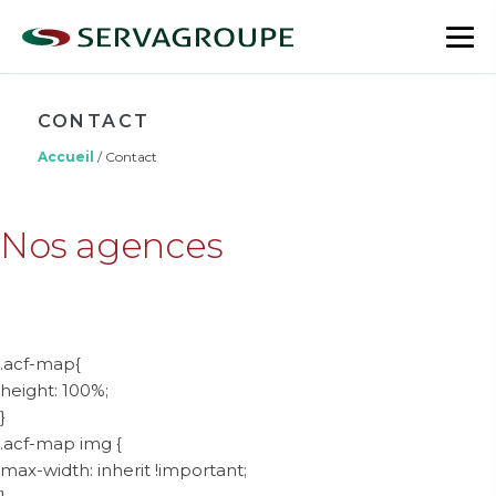
Aller
au
bas
contenu
le
me
CONTACT
Accueil
/
Contact
Nos agences
.acf-map{
height: 100%;
}
.acf-map img {
max-width: inherit !important;