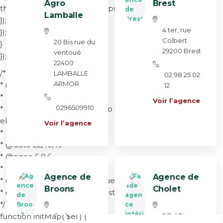
Agro
Brest
this.setAnimation(google.maps.Animation.BOUNCE);
Lamballe
});
v
4 ter, rue
});
v
Colbert
20 Bis rue du
}
29200 Brest
ventoué
});
22400
s
/**
LAMBALLE
02 98 25 02
ARMOR
* initMap
12
*
s
Voir l’agence
0296509910
* Renders a Google Map onto the selected jQuery
element
Voir l’agence
*
* @date 22/10/19
* @since 5.8.6
*
Agence de
Agence de
* @param jQuery $el The jQuery element.
Broons
Cholet
* @return object The map instance.
*/
v
v
function initMap( $el ) {
6, place
5 Bd Pierre