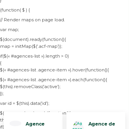
}
(function( $ ) {
// Render maps on page load.
var map;
$(document).ready(function(){
map = initMap($(‘.acf-map’));
if($(« #agences-list »).length > 0)
{
$(« #agences-list .agence-item »).hover(function(){
$(« #agences-list .agence-item »).each(function(){
$(this).removeClass(‘active’);
});
var id = $(this).data(‘id’);
$(map.markers).each(function(){
this.setAnimation(null);
Agence
Agence de
if(this.get(‘id’) == id)