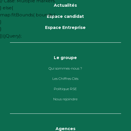
// Case: Multiple markers.
Actualités
} else{
map.fitBounds( bounds );
Espace candidat
}
Espace Entreprise
}
Agence Les
Siège social
})(jQuery);
Herbiers
v
20 bis rue du
v
Ventoué
19, Avenue
Le groupe
22400
des sables
LAMBALLE
85500 Les
Qui sommes-nous ?
Herbiers
s
Les Chiffres Clés
0296509912
s
02 51 91 50 34
Voir l’agence
Politique RSE
Voir l’agence
Nous rejoindre
Agences