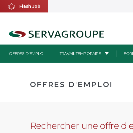
Aller
Flash Job
au
contenu
OFFRES D’EMPLOI
TRAVAIL TEMPORAIRE
FOR
OFFRES D'EMPLOI
Rechercher une offre d'