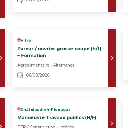
Vitré
v
Pareur / ouvrier grosse coupe (h/f)
– Formation
Agroalimentaire - Alternance
06/08/2026
Châtelaudren-Plouagat
v
Manoeuvre Travaux publics (H/F)
BTP / Construction - Intérim