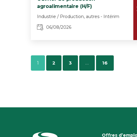
agroalimentaire (H/F)
Industrie / Production, autres - Intérim
06/08/2026
1
2
3
…
16
Offres d’emplo