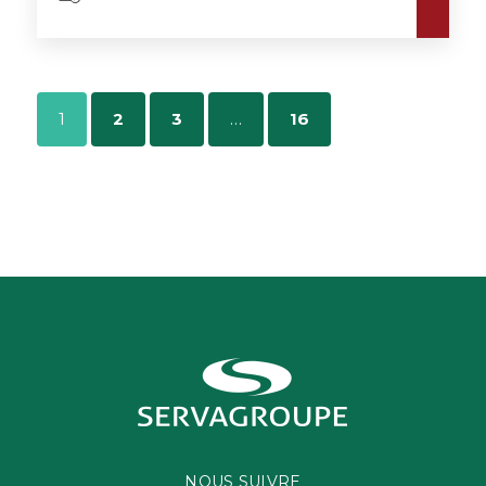
1
2
3
…
16
NOUS SUIVRE