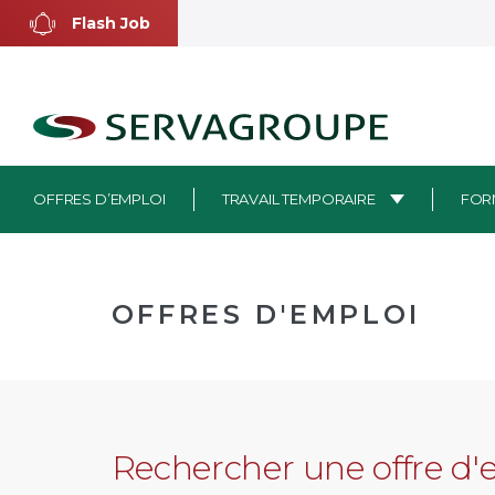
Aller
Flash Job
au
contenu
OFFRES D’EMPLOI
TRAVAIL TEMPORAIRE
FOR
OFFRES D'EMPLOI
Rechercher une offre d'