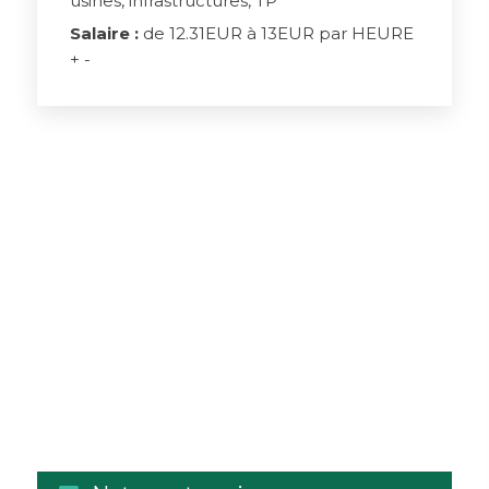
usines, infrastructures, TP
Salaire :
de 12.31EUR à 13EUR par HEURE
+ -