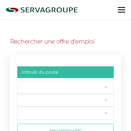
Aller
au
bas
contenu
le
me
Rechercher une offre d'emploi