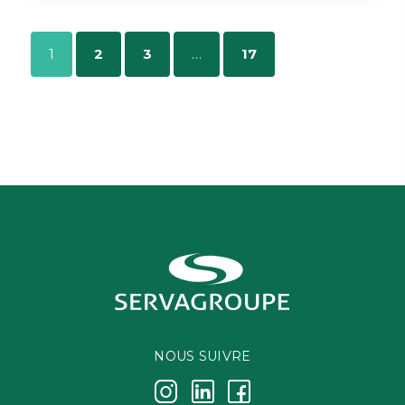
1
2
3
…
17
NOUS SUIVRE
j
k
i