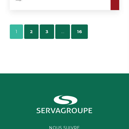
1
2
3
…
16
NOUS SUIVRE