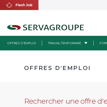
Aller
Flash Job
au
contenu
OFFRES D’EMPLOI
TRAVAIL TEMPORAIRE
FOR
OFFRES D'EMPLOI
Rechercher une offre d'