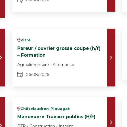
Vitré
v
Pareur / ouvrier grosse coupe (h/f)
– Formation
Agroalimentaire - Alternance
06/08/2026
Châtelaudren-Plouagat
v
Manoeuvre Travaux publics (H/F)
BTP / Construction - Intérim