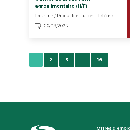
agroalimentaire (H/F)
Industrie / Production, autres - Intérim
06/08/2026
1
2
3
…
16
Offres d’emplo