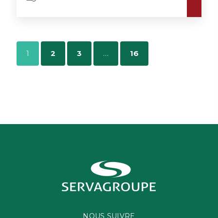
1
2
3
…
16
NOUS SUIVRE