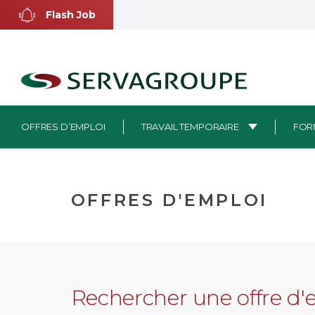
Aller
Flash Job
au
contenu
OFFRES D’EMPLOI
TRAVAIL TEMPORAIRE
FOR
OFFRES D'EMPLOI
Rechercher une offre d'