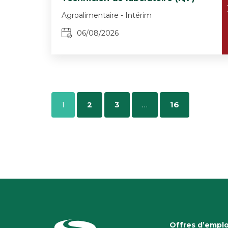
Agroalimentaire - Intérim
06/08/2026
1
2
3
…
16
Offres d’emplo