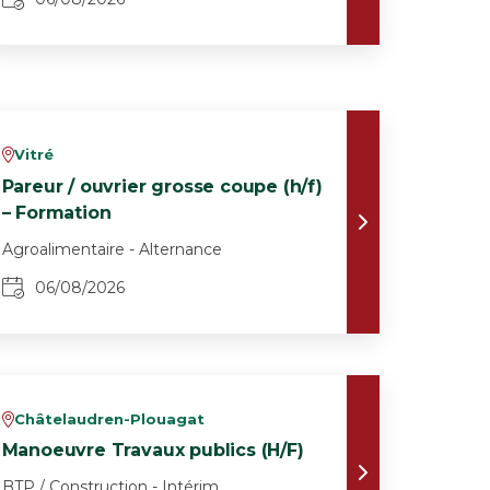
Vitré
v
Pareur / ouvrier grosse coupe (h/f)
– Formation
Agroalimentaire - Alternance
06/08/2026
Châtelaudren-Plouagat
v
Manoeuvre Travaux publics (H/F)
BTP / Construction - Intérim