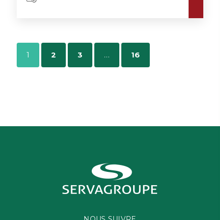
1
2
3
…
16
NOUS SUIVRE