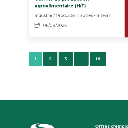
agroalimentaire (H/F)
Industrie / Production, autres - Intérim
06/08/2026
1
2
3
…
16
Offres d’emplo