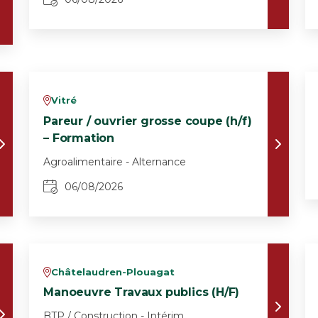
Vitré
v
Pareur / ouvrier grosse coupe (h/f)
– Formation
Agroalimentaire - Alternance
06/08/2026
Châtelaudren-Plouagat
v
Manoeuvre Travaux publics (H/F)
BTP / Construction - Intérim