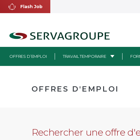
Aller
Flash Job
au
contenu
OFFRES D’EMPLOI
TRAVAIL TEMPORAIRE
FOR
OFFRES D'EMPLOI
Rechercher une offre d'