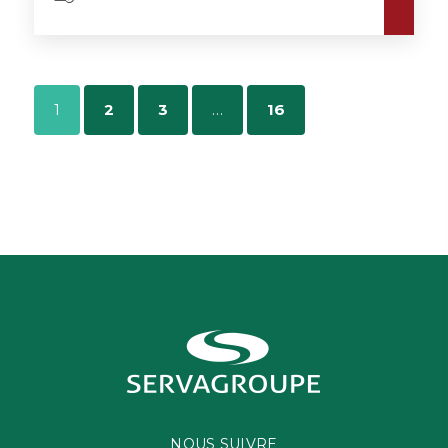
1
2
3
…
16
NOUS SUIVRE