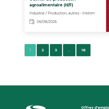
agroalimentaire (H/F)
Industrie / Production, autres - Intérim
06/08/2026
1
2
3
…
16
Offres d’emplo