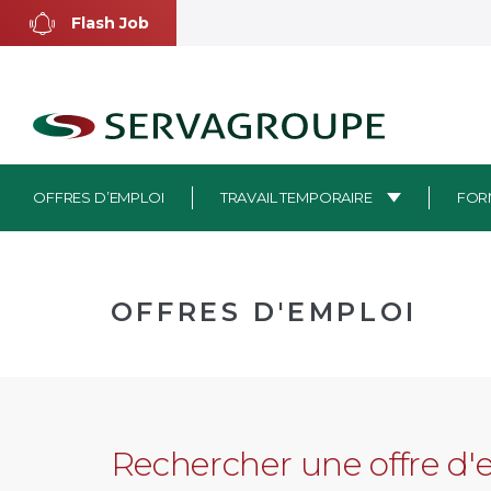
Aller
Flash Job
au
contenu
OFFRES D’EMPLOI
TRAVAIL TEMPORAIRE
FOR
OFFRES D'EMPLOI
Rechercher une offre d'