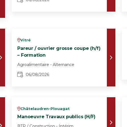
Vitré
v
Pareur / ouvrier grosse coupe (h/f)
– Formation
Agroalimentaire - Alternance
06/08/2026
Châtelaudren-Plouagat
v
Manoeuvre Travaux publics (H/F)
BTP / Construction - Intérim