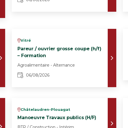
Vitré
v
Pareur / ouvrier grosse coupe (h/f)
– Formation
Agroalimentaire - Alternance
06/08/2026
Châtelaudren-Plouagat
v
Manoeuvre Travaux publics (H/F)
BTP / Construction - Intérim