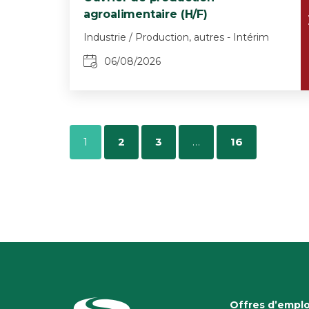
agroalimentaire (H/F)
Industrie / Production, autres - Intérim
06/08/2026
1
2
3
…
16
Offres d’emplo