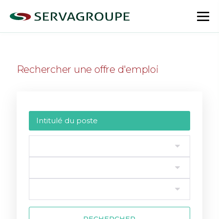
Aller
au
bas
contenu
le
me
Rechercher une offre d'emploi