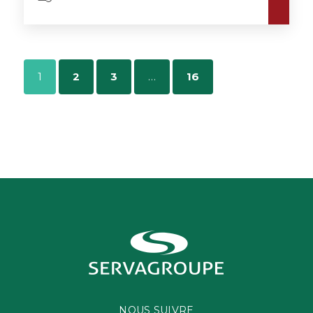
1
2
3
…
16
NOUS SUIVRE