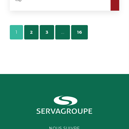
1
2
3
…
16
NOUS SUIVRE