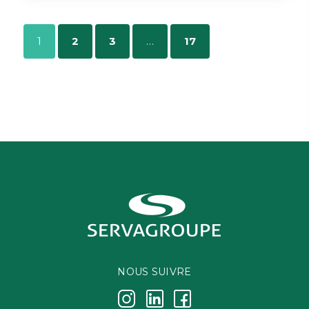
1
2
3
…
17
NOUS SUIVRE
j
k
i