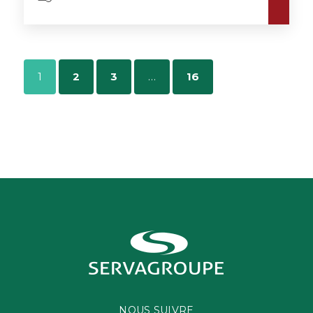
1
2
3
…
16
NOUS SUIVRE