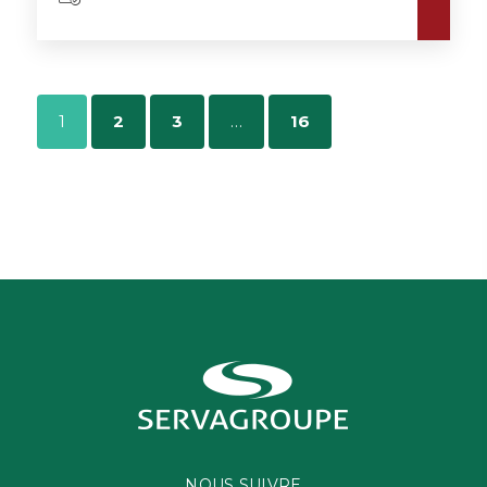
1
2
3
…
16
NOUS SUIVRE