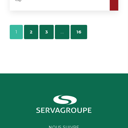
1
2
3
…
16
NOUS SUIVRE