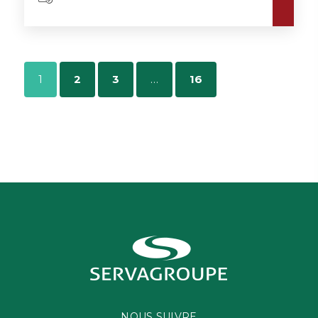
1
2
3
…
16
NOUS SUIVRE