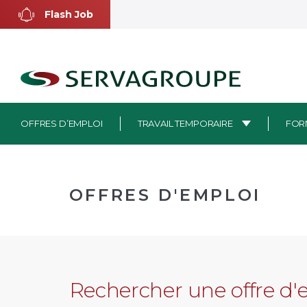
Aller
Flash Job
au
contenu
OFFRES D’EMPLOI
TRAVAIL TEMPORAIRE
FOR
OFFRES D'EMPLOI
Rechercher une offre d'