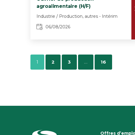
agroalimentaire (H/F)
Industrie / Production, autres - Intérim
06/08/2026
1
2
3
…
16
Offres d’emplo