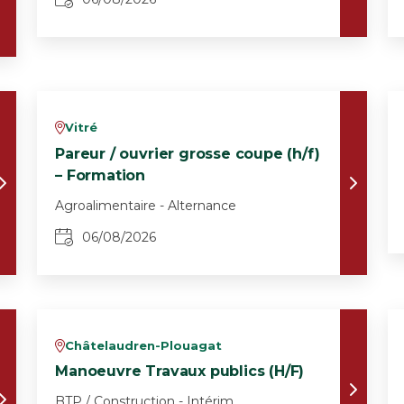
Vitré
v
Pareur / ouvrier grosse coupe (h/f)
– Formation
Agroalimentaire - Alternance
06/08/2026
Châtelaudren-Plouagat
v
Manoeuvre Travaux publics (H/F)
BTP / Construction - Intérim