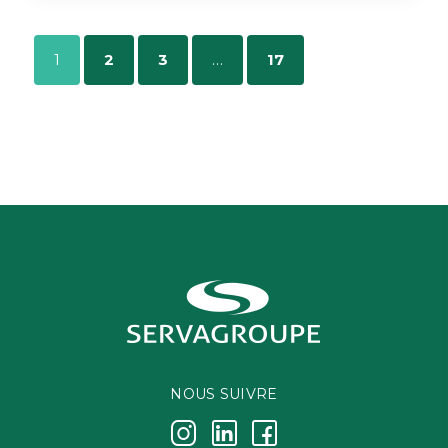
1
2
3
…
17
NOUS SUIVRE
j
k
i