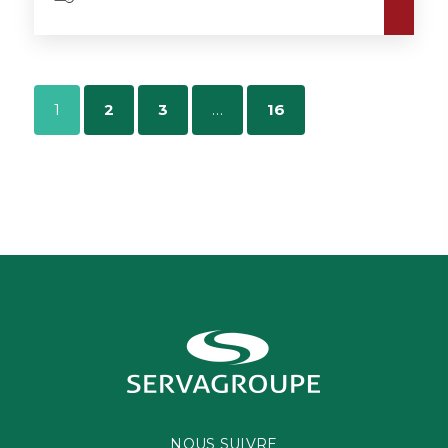
1
2
3
…
16
NOUS SUIVRE