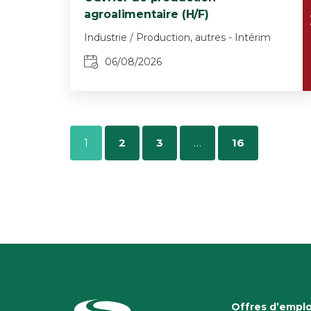
agroalimentaire (H/F)
Industrie / Production, autres - Intérim
06/08/2026
1
2
3
…
16
Offres d’emplo