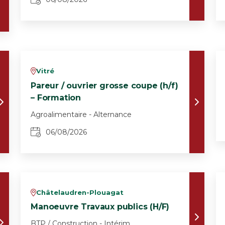
Vitré
v
Pareur / ouvrier grosse coupe (h/f)
– Formation
Agroalimentaire - Alternance
06/08/2026
Châtelaudren-Plouagat
v
Manoeuvre Travaux publics (H/F)
BTP / Construction - Intérim