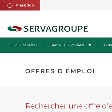
Aller
Flash Job
au
contenu
OFFRES D’EMPLOI
TRAVAIL TEMPORAIRE
FOR
OFFRES D'EMPLOI
Rechercher une offre d'