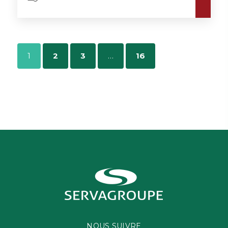
1
2
3
…
16
NOUS SUIVRE