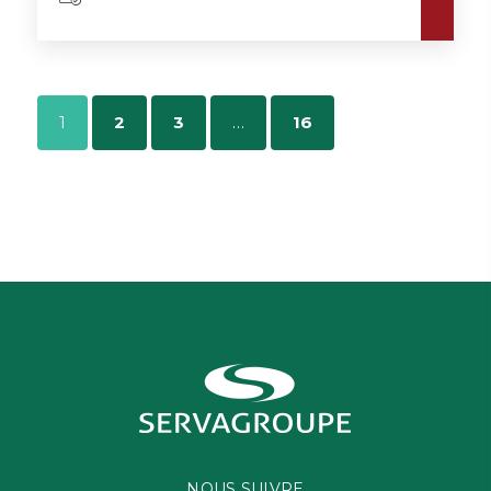
1
2
3
…
16
NOUS SUIVRE