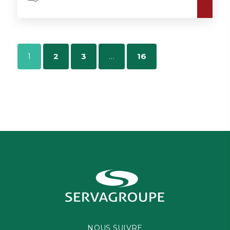
1
2
3
…
16
NOUS SUIVRE