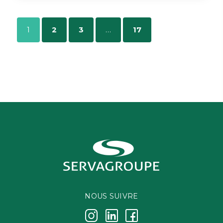
1
2
3
…
17
NOUS SUIVRE
j
k
i