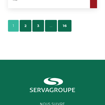
1
2
3
…
16
NOUS SUIVRE