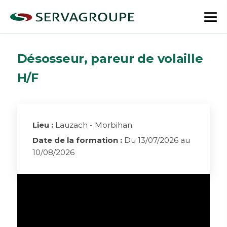
Aller
au
bas
contenu
le
me
Désosseur, pareur de volaille
H/F
Lieu :
Lauzach - Morbihan
Date de la formation :
Du 13/07/2026 au
10/08/2026