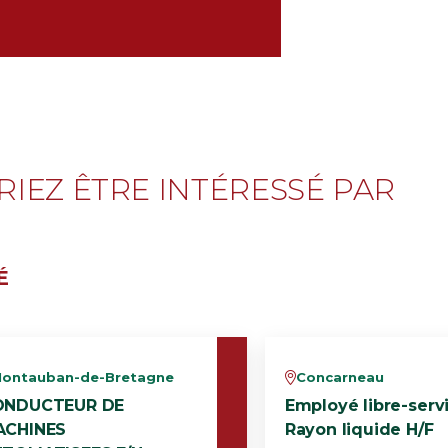
IEZ ÊTRE INTÉRESSÉ PAR
É
ontauban-de-Bretagne
Concarneau
v
ONDUCTEUR DE
Employé libre-serv
ACHINES
Rayon liquide H/F