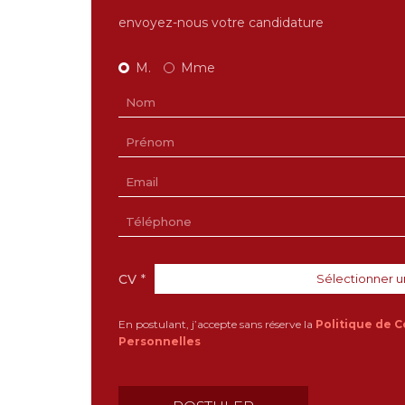
envoyez-nous votre candidature
M.
Mme
CV
*
Sélectionner u
En postulant, j’accepte sans réserve la
Politique de C
Personnelles