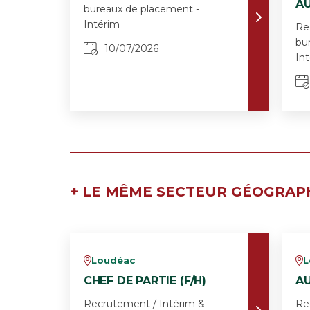
AU
bureaux de placement -
Intérim
Re
bu
10/07/2026
In
+ LE MÊME SECTEUR GÉOGRAP
Loudéac
L
v
v
CHEF DE PARTIE (F/H)
AU
Recrutement / Intérim &
Re