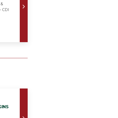
 &
- CDI
GINS