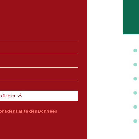
n fichier
onfidentialité des Données