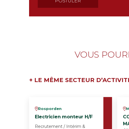
VOUS POURR
+ LE MÊME SECTEUR D’ACTIVIT
Rosporden
M
v
v
Electricien monteur H/F
C
M
Recrutement / Intérim &