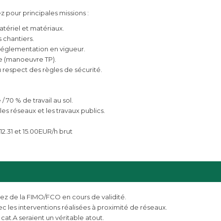
z pour principales missions :
tériel et matériaux.
s chantiers.
 réglementation en vigueur.
pe (manoeuvre TP).
 respect des règles de sécurité.
 70 % de travail au sol.
es réseaux et les travaux publics.
12.31 et 15.00EUR/h brut
sez de la FIMO/FCO en cours de validité.
c les interventions réalisées à proximité de réseaux.
at.A seraient un véritable atout.