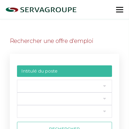
Aller
au
bas
contenu
le
me
Rechercher une offre d'emploi