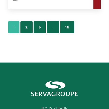
1
2
3
…
16
NOUS SUIVRE