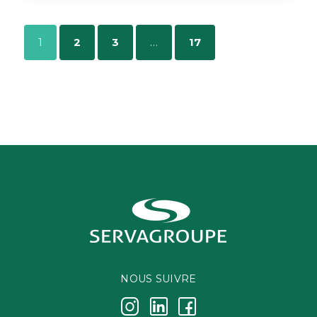
1
2
3
…
17
NOUS SUIVRE
j
k
i