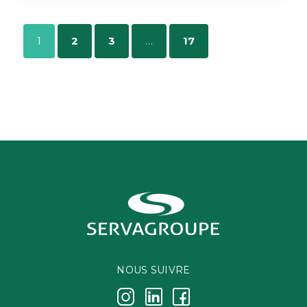
1
2
3
…
17
NOUS SUIVRE
j
k
i