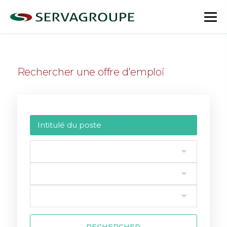
Aller
au
bas
contenu
le
me
Rechercher une offre d'emploi