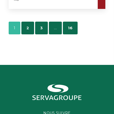
1
2
3
…
16
NOUS SUIVRE