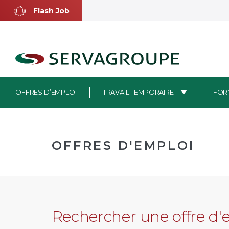
Aller
Flash Job
au
contenu
OFFRES D’EMPLOI
TRAVAIL TEMPORAIRE
FOR
OFFRES D'EMPLOI
Rechercher une offre d'