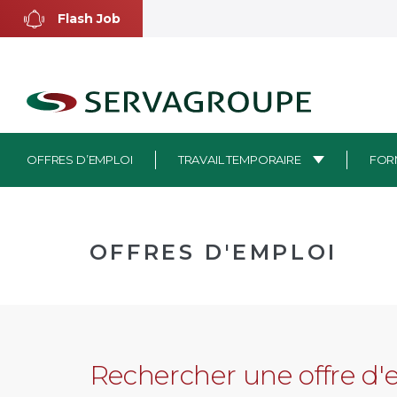
Aller
Flash Job
au
contenu
OFFRES D’EMPLOI
TRAVAIL TEMPORAIRE
FOR
OFFRES D'EMPLOI
Rechercher une offre d'