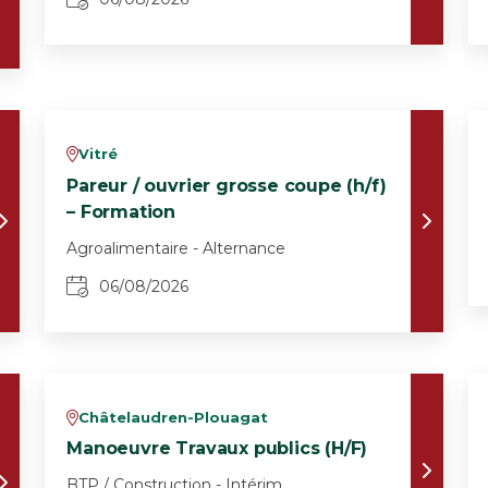
Vitré
v
Pareur / ouvrier grosse coupe (h/f)
– Formation
Agroalimentaire - Alternance
06/08/2026
Châtelaudren-Plouagat
v
Manoeuvre Travaux publics (H/F)
BTP / Construction - Intérim