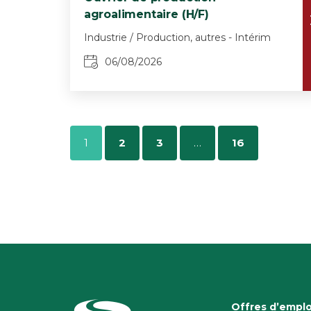
agroalimentaire (H/F)
Industrie / Production, autres - Intérim
06/08/2026
1
2
3
…
16
Offres d’emplo