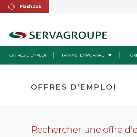
Aller
Flash Job
au
contenu
OFFRES D’EMPLOI
TRAVAIL TEMPORAIRE
FOR
OFFRES D'EMPLOI
Rechercher une offre d'