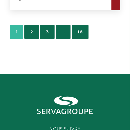
1
2
3
…
16
NOUS SUIVRE