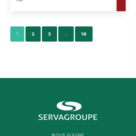
1
2
3
…
16
NOUS SUIVRE