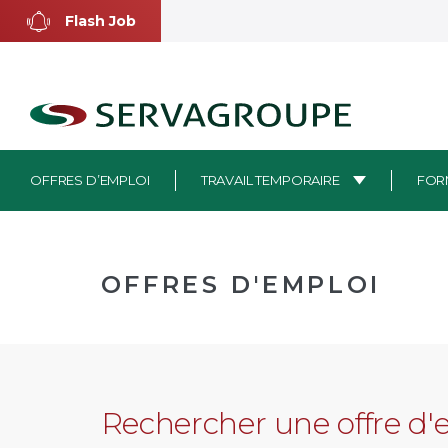
Aller
Flash Job
au
contenu
OFFRES D’EMPLOI
TRAVAIL TEMPORAIRE
FOR
OFFRES D'EMPLOI
Rechercher une offre d'