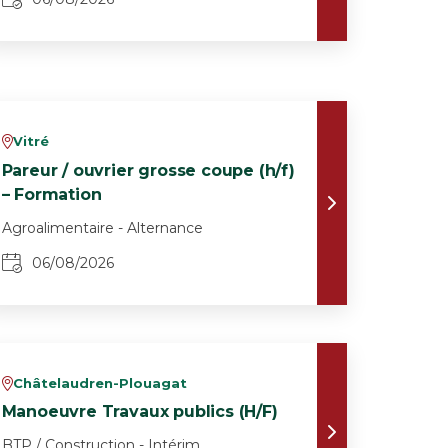
Vitré
v
Pareur / ouvrier grosse coupe (h/f)
– Formation
Agroalimentaire - Alternance
06/08/2026
Châtelaudren-Plouagat
v
Manoeuvre Travaux publics (H/F)
BTP / Construction - Intérim