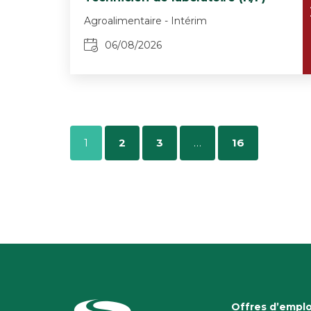
Agroalimentaire - Intérim
06/08/2026
1
2
3
…
16
Offres d’emplo