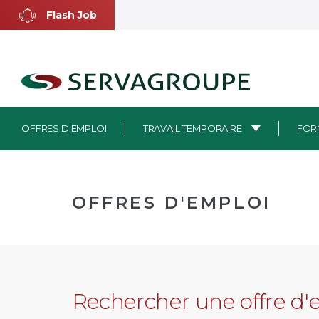
Aller
Flash Job
au
contenu
OFFRES D’EMPLOI
TRAVAIL TEMPORAIRE
FOR
OFFRES D'EMPLOI
Rechercher une offre d'